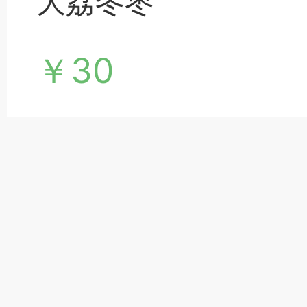
大荔冬枣
￥30