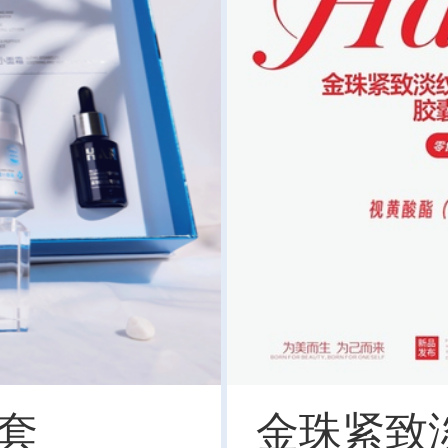
镜套
金珠紧致