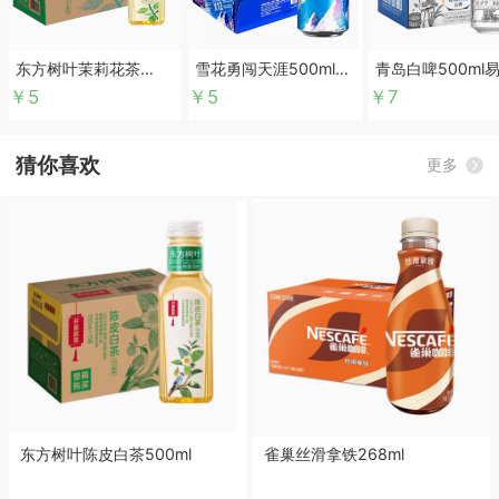
东方树叶茉莉花茶
雪花勇闯天涯500ml易
青岛白啤500ml
500ml
拉罐
￥5
￥5
￥7
猜你喜欢
更多
东方树叶陈皮白茶500ml
雀巢丝滑拿铁268ml