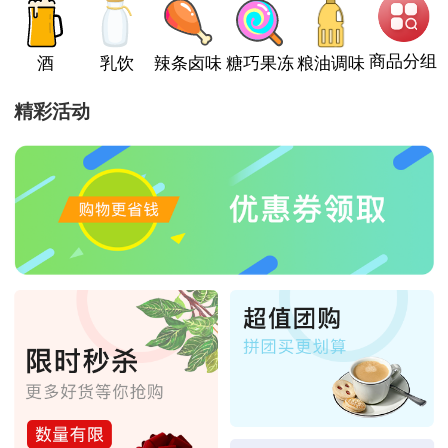
商品分组
酒
乳饮
辣条卤味
糖巧果冻
粮油调味
精彩活动