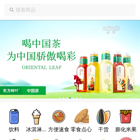
饮料
冰淇淋雪
方便速食
零食点心
干货
膨化米果
糕