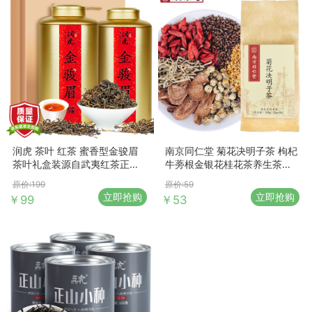
润虎 茶叶 红茶 蜜香型金骏眉
南京同仁堂 菊花决明子茶 枸杞
茶叶礼盒装源自武夷红茶正山
牛蒡根金银花桂花茶养生茶泡
小种 500g（250g*2罐）
水喝的袋泡茶（新老包装交
原价:199
原价:59
替）150克中华老字号
立即抢购
立即抢购
￥99
￥53