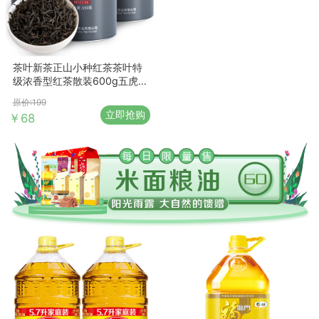
茶叶新茶正山小种红茶茶叶特
级浓香型红茶散装600g五虎金
骏眉礼盒装罐装茶
原价:199
立即抢购
￥68