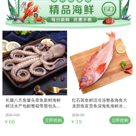
长腿八爪鱼爆头章鱼新鲜海鲜
红石斑鱼鲜活冷冻整条海鱼大
鲜活水产包邮整箱带墨包头大
龙胆鱼富贵鱼深海鱼海鲜水产
个生鲜米
红鱼
原价:108
原价:99
立即抢购
立即抢购
￥68
￥39