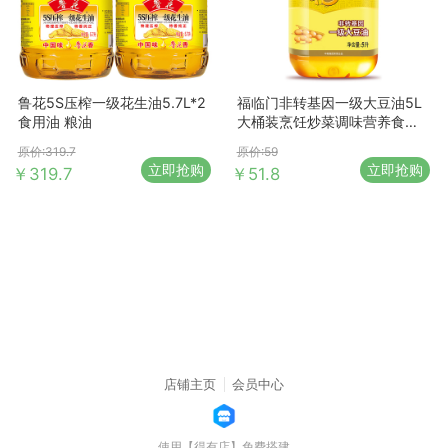
鲁花5S压榨一级花生油5.7L*2
福临门非转基因一级大豆油5L
食用油 粮油
大桶装烹饪炒菜调味营养食用
植物油
原价:319.7
原价:59
立即抢购
立即抢购
￥319.7
￥51.8
店铺主页
会员中心
使用【得有店】免费搭建