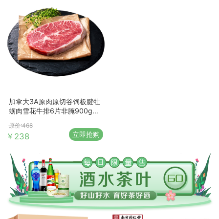
加拿大3A原肉原切谷饲板腱牡
蛎肉雪花牛排6片非腌900g无
添加
原价:468
立即抢购
￥238