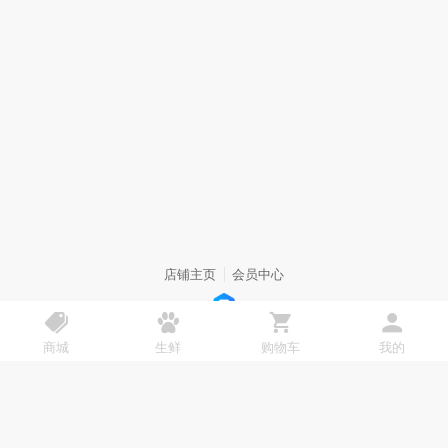
店铺主页
会员中心
使用【得有店】免费搭建
商城
生鲜
购物车
我的
我也要免费开店