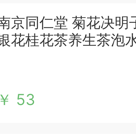
南京同仁堂 菊花决明子茶 枸杞牛蒡根金
银花桂花茶养生茶泡
老包装交替）150克
￥ 53