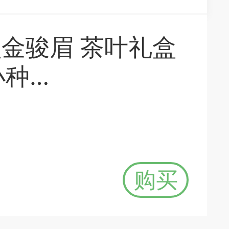
型金骏眉 茶叶礼盒
小种
购买