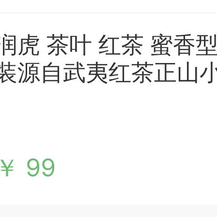
润虎 茶叶 红茶 蜜香
装源自武夷红茶正山
500g（250g*2罐）
￥ 99