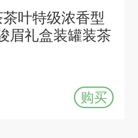
茶茶叶特级浓香型
金骏眉礼盒装罐装茶
购买