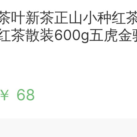
茶叶新茶正山小种红
红茶散装600g五虎
￥ 68